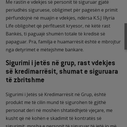
Me rastin e vdekjes së personit të siguruar gjatë
periudhës siguruese, obligimet për pagesën e primit
përfundojnë në muajin e vdekjes, ndërsa K.S.J Illyria
Life obligohet që përfituesit kryesor, në këtë rast
Bankës, ti paguajë shumën totale të kredisë së
papaguar. Pra, familja e huamarrësit është e mbrojtur
nga detyrimet e mëtejshme bankare.
Sigurimi i jetës në grup, rast vdekjes
së kredimarrësit, shumat e siguruara
të zbritshme
Sigurimi i Jetës së Kredimarrësit në Grup, është
produkt me të cilin mund të sigurohen të gjithë
personat deri në moshën shtatëdhjetë vjeçare, me
kusht që në kohën e skadimit të kontratës së
sigurimit, mosha e personit të siguruar të jetë jo më