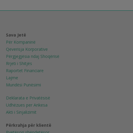
Sava Jetë
Për Kompaninë
Qeverisja Korporative
Përgjegjësia ndaj Shoqërisë
Rrjeti i Shitjës
Raportet Financiare
Lajme
Mundësi Punësimi
Deklarata e Privatësisë
Udhëzues per Ankesa
Akti i Sinjalizimit
Përkrahja për klientë
Pyetësori shëndetësor