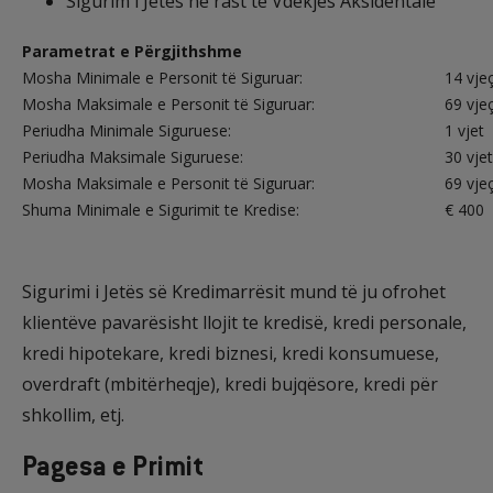
Sigurim i Jetës në rast të Vdekjes Aksidentale
Parametrat e Përgjithshme
Mosha Minimale e Personit të Siguruar:
14 vje
Mosha Maksimale e Personit të Siguruar:
69 vje
Periudha Minimale Siguruese:
1 vjet
Periudha Maksimale Siguruese:
30 vjet
Mosha Maksimale e Personit të Siguruar:
69 vje
Shuma Minimale e Sigurimit te Kredise:
€ 400
Sigurimi i Jetës së Kredimarrësit mund të ju ofrohet
klientëve pavarësisht llojit te kredisë, kredi personale,
kredi hipotekare, kredi biznesi, kredi konsumuese,
overdraft (mbitërheqje), kredi bujqësore, kredi për
shkollim, etj.
Pagesa e Primit