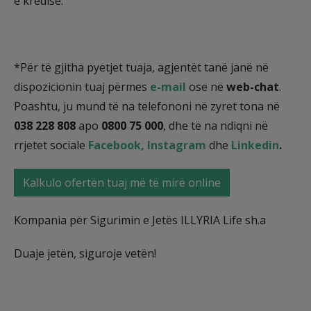
e kredisë.
*Për të gjitha pyetjet tuaja, agjentët tanë janë në
dispozicionin tuaj përmes
e-mail
ose në
web-chat
.
Poashtu, ju mund të na telefononi në zyret tona në
038 228 808
apo
0800 75 000
, dhe të na ndiqni në
rrjetet sociale
Facebook,
Instagram
dhe
Linkedin
.
Kalkulo ofertën tuaj më të mirë online
Kompania për Sigurimin e Jetës ILLYRIA Life sh.a
Duaje jetën, siguroje vetën!