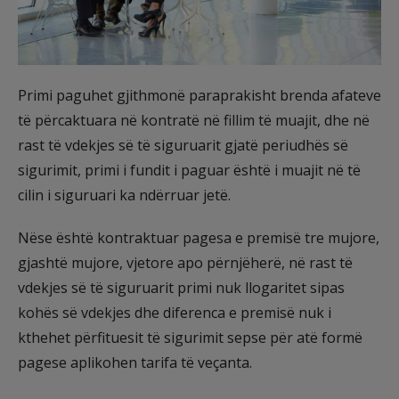
Primi paguhet gjithmonë paraprakisht brenda afateve
të përcaktuara në kontratë në fillim të muajit, dhe në
rast të vdekjes së të siguruarit gjatë periudhës së
sigurimit, primi i fundit i paguar është i muajit në të
cilin i siguruari ka ndërruar jetë.
Nëse është kontraktuar pagesa e premisë tre mujore,
gjashtë mujore, vjetore apo përnjëherë, në rast të
vdekjes së të siguruarit primi nuk llogaritet sipas
kohës së vdekjes dhe diferenca e premisë nuk i
kthehet përfituesit të sigurimit sepse për atë formë
pagese aplikohen tarifa të veçanta.