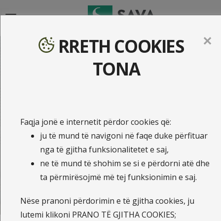
{{navigation}}
✕
RRETH COOKIES
Sigurimi i Jetës së
TONA
Kredimarrësit
Faqja jonë e internetit përdor cookies që:
Kalkulo ofertën dhe blej online
ju të mund të navigoni në faqe duke përfituar
Sigurimi i Jetës në Rast të Vdekjes
nga të gjitha funksionalitetet e saj,
ne të mund të shohim se si e përdorni atë dhe
Sigurim i Jetës në Rast të Pamundësisë së
ta përmirësojmë më tej funksionimin e saj.
Shlyerjes së Kredisë
Sigurimi i Jetës në Grup për Pensionerët
Nëse pranoni përdorimin e të gjitha cookies, ju
lutemi klikoni PRANO TË GJITHA COOKIES;