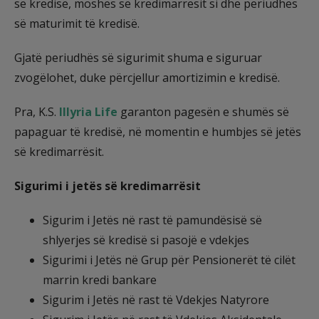
së kredisë, moshës së kredimarrësit si dhe periudhës
së maturimit të kredisë.
Gjatë periudhës së sigurimit shuma e siguruar
zvogëlohet, duke përcjellur amortizimin e kredisë.
Pra, K.S.
Illyria Life
garanton pagesën e shumës së
papaguar të kredisë, në momentin e humbjes së jetës
së kredimarrësit.
Sigurimi i jetës së kredimarrësit
Sigurim i Jetës në rast të pamundësisë së
shlyerjes së kredisë si pasojë e vdekjes
Sigurimi i Jetës në Grup për Pensionerët të cilët
marrin kredi bankare
Sigurim i Jetës në rast të Vdekjes Natyrore