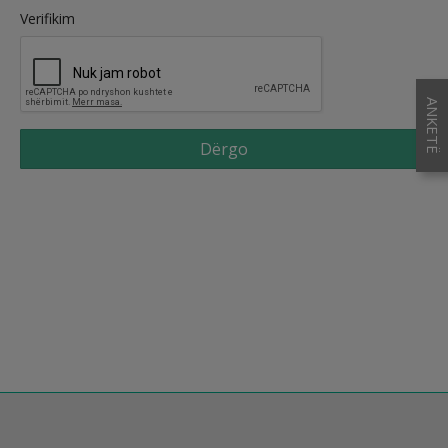
Verifikim
ANKETË
Dërgo