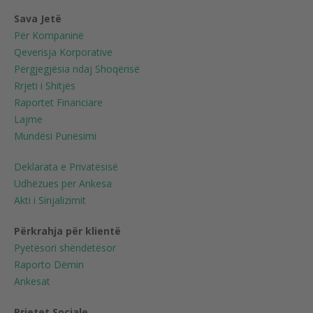
Sava Jetë
Për Kompaninë
Qeverisja Korporative
Përgjegjësia ndaj Shoqërisë
Rrjeti i Shitjës
Raportet Financiare
Lajme
Mundësi Punësimi
Deklarata e Privatësisë
Udhëzues per Ankesa
Akti i Sinjalizimit
Përkrahja për klientë
Pyetësori shëndetësor
Raporto Dëmin
Ankesat
Rrjetet Sociale