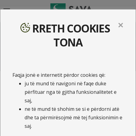
{{navigation}}
✕
RRETH COOKIES
Ankesat
TONA
Faqja jonë e internetit përdor cookies që:
ju të mund të navigoni në faqe duke
K.S.J. ILLYRIA Life sh.a
përfituar nga të gjitha funksionalitetet e
saj,
Emri:
ne të mund të shohim se si e përdorni atë
dhe ta përmirësojmë më tej funksionimin e
saj.
Email: