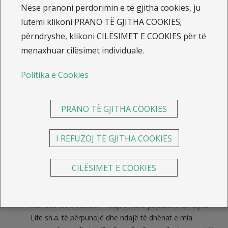
Nëse pranoni përdorimin e të gjitha cookies, ju
lutemi klikoni PRANO TË GJITHA COOKIES;
përndryshe, klikoni CILËSIMET E COOKIES për të
Tel:
menaxhuar cilësimet individuale.
Politika e Cookies
Mesazhi:
PRANO TË GJITHA COOKIES
I REFUZOJ TË GJITHA COOKIES
CILËSIMET E COOKIES
Me klikimin e butonit "Pëlqim", unë pajtohem që Illyria
Life sh.a. të përpunojë dhe ndajë të dhënat e mia