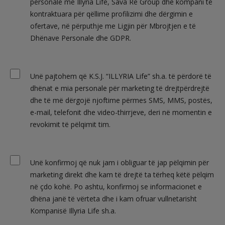
personale me Illyria Life, Sava Re Group dhe kompani të
kontraktuara për qëllime profilizimi dhe dërgimin e
ofertave, në përputhje me Ligjin për Mbrojtjen e të
Dhënave Personale dhe GDPR.
Unë pajtohem që K.S.J. “ILLYRIA Life” sh.a. të përdorë të
dhënat e mia personale për marketing të drejtpërdrejtë
dhe të më dërgojë njoftime përmes SMS, MMS, postës,
e-mail, telefonit dhe video-thirrjeve, deri në momentin e
revokimit të pëlqimit tim.
Unë konfirmoj që nuk jam i obliguar të jap pëlqimin për
marketing direkt dhe kam të drejtë ta tërheq këtë pëlqim
në çdo kohë. Po ashtu, konfirmoj se informacionet e
dhëna janë të vërteta dhe i kam ofruar vullnetarisht
Kompanisë Illyria Life sh.a.