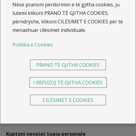
Nëse pranoni përdorimin e të gjitha cookies, ju
lutemi klikoni PRANO TË GJITHA COOKIES;
Blog
përndryshe, klikoni CILËSIMET E COOKIES për të
menaxhuar cilësimet individuale.
Zgjedhja e duhur për
Politika e Cookies
Sigurimin e Jetës në ILLYRIA
Life!
PRANO TË GJITHA COOKIES
Zgjedhja e policës së duhur të Sigurimit të Jetës është
I REFUZOJ TË GJITHA COOKIES
një hap i rëndësishëm për të siguruar të ardhmen tuaj
dhe të familjes tuaj.
ILLYRIA Life
kompani lidere në
CILËSIMET E COOKIES
tregun e Sigurimeve të Jetës, ju ndihmon të merrni
vendimin më të mirë me një gamë të gjerë produktesh
dhe këshillash profesionale.
Kuptoni nevojat tuaja personale