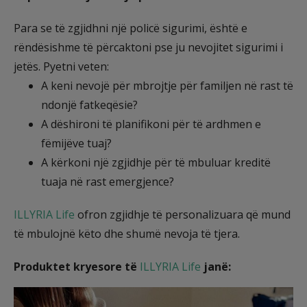
Para se të zgjidhni një policë sigurimi, është e
rëndësishme të përcaktoni pse ju nevojitet sigurimi i
jetës. Pyetni veten:
A keni nevojë për mbrojtje për familjen në rast të
ndonjë fatkeqësie?
A dëshironi të planifikoni për të ardhmen e
fëmijëve tuaj?
A kërkoni një zgjidhje për të mbuluar kreditë
tuaja në rast emergjence?
ILLYRIA Life
ofron zgjidhje të personalizuara që mund
të mbulojnë këto dhe shumë nevoja të tjera.
Produktet kryesore të
ILLYRIA Life
janë
: