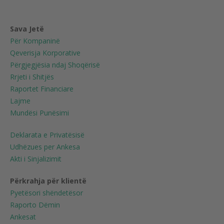
Sava Jetë
Për Kompaninë
Qeverisja Korporative
Përgjegjësia ndaj Shoqërisë
Rrjeti i Shitjës
Raportet Financiare
Lajme
Mundësi Punësimi
Deklarata e Privatësisë
Udhëzues per Ankesa
Akti i Sinjalizimit
Përkrahja për klientë
Pyetësori shëndetësor
Raporto Dëmin
Ankesat