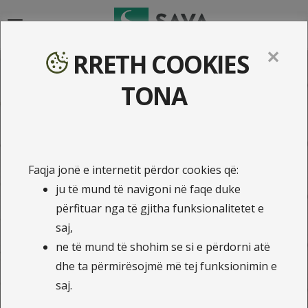
{{navigation}}
✕
RRETH COOKIES
Produktet e Sigurimit të
TONA
Jetës në ILLYRIA Life!
Faqja jonë e internetit përdor cookies që:
Kalkulo ofertën dhe blej online
ju të mund të navigoni në faqe duke
Planifikim Financiar
përfituar nga të gjitha funksionalitetet e
saj,
Shkollim për më të dashurit tuaj
ne të mund të shohim se si e përdorni atë
Kujdes dhe paqe mendore
dhe ta përmirësojmë më tej funksionimin e
saj.
Siguri financiare për familjen tuaj