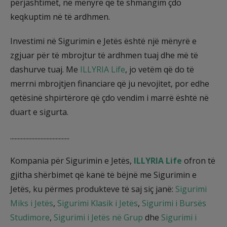
përjashtimet, në mënyrë që të shmangim çdo
keqkuptim në të ardhmen.
Investimi në Sigurimin e Jetës është një mënyrë e
zgjuar për të mbrojtur të ardhmen tuaj dhe më të
dashurve tuaj. Me
ILLYRIA Life
, jo vetëm që do të
merrni mbrojtjen financiare që ju nevojitet, por edhe
qetësinë shpirtërore që çdo vendim i marrë është në
duart e sigurta.
.......................................
Kompania për Sigurimin e Jetës,
ILLYRIA Life
ofron të
gjitha shërbimet që kanë të bëjnë me Sigurimin e
Jetës, ku përmes produkteve të saj siç janë:
Sigurimi
Miks i Jetës
,
Sigurimi Klasik i Jetës
,
Sigurimi i Bursës
Studimore
,
Sigurimi i Jetës në Grup
dhe
Sigurimi i