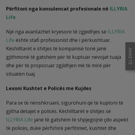
Përfitoni nga konsulencat profesionale në
ILLYRIA
Life
Një nga avantazhet kryesore të zgjedhjes së
ILLYRIA
Life
është stafi profesionist dhe i përkushtuar.
Këshilltarët e shitjes të kompanisë tonë janë
ANKETË
gjithmonë të gatshëm për të kuptuar nevojat tuaja
dhe për të propozuar zgjidhjen më të mirë për
situatën tuaj.
Lexoni Kushtet e Policës me Kujdes
Para se të nënshkruani, sigurohuni që të kuptoni të
gjitha detajet e policës. Këshilltarët e shitjes së
ILLYRIA Life
janë të gatshëm të shpjegojnë çdo aspekt
të policës, duke përfshirë përfitimet, kushtet dhe