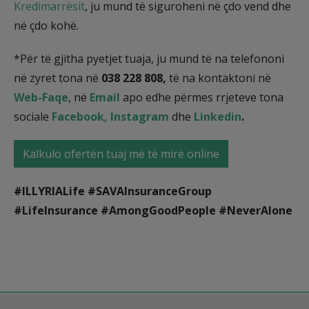
Kredimarrësit
, ju mund të siguroheni në çdo vend dhe
në çdo kohë.
*Për të gjitha pyetjet tuaja, ju mund të na telefononi
në zyret tona në
038 228 808,
të na kontaktoni në
Web-Faqe
, në
Email
apo edhe përmes rrjeteve tona
sociale
Facebook,
Instagram
dhe
Linkedin
.
Kalkulo ofertën tuaj më të mirë online
#ILLYRIALife #SAVAInsuranceGroup
#LifeInsurance #AmongGoodPeople #NeverAlone