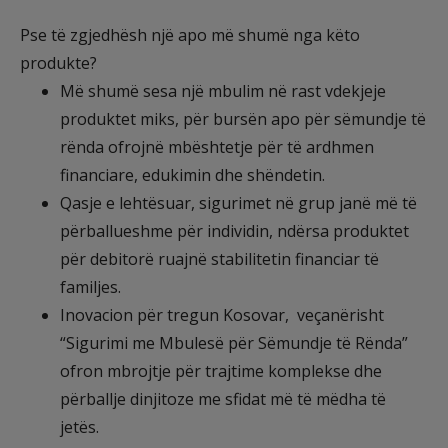
Pse të zgjedhësh një apo më shumë nga këto
produkte?
Më shumë sesa një mbulim në rast vdekjeje
produktet miks, për bursën apo për sëmundje të
rënda ofrojnë mbështetje për të ardhmen
financiare, edukimin dhe shëndetin.
Qasje e lehtësuar, sigurimet në grup janë më të
përballueshme për individin, ndërsa produktet
për debitorë ruajnë stabilitetin financiar të
familjes.
Inovacion për tregun Kosovar, veçanërisht
“Sigurimi me Mbulesë për Sëmundje të Rënda”
ofron mbrojtje për trajtime komplekse dhe
përballje dinjitoze me sfidat më të mëdha të
jetës.