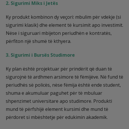
2. Sigurimi Miks i Jetës
Ky produkt kombinon dy veçori: mbulim për vdekje (si
sigurimi klasik) dhe element të kursimit apo investimit.
Nëse i siguruari mbijeton periudhën e kontratës,
përfiton një shumë të kthyera.
3. Sigurimi i Bursës Studimore
Ky plan është projektuar për prindërit që duan të
sigurojnë të ardhmen arsimore të fëmijëve. Në fund të
periudhës së policës, nëse fëmija është ende student,
shuma e akumuluar paguhet për të mbuluar
shpenzimet universitare apo studimore. Produkti
mund të përfshijë element kursimi dhe mund të
përdoret si mbështetje për edukimin akademik.