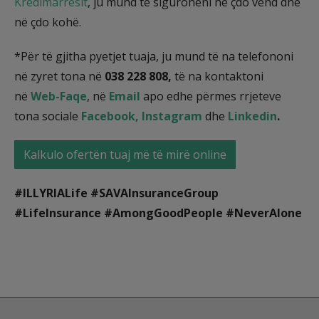
Kredimarrësit
, ju mund të siguroheni në çdo vend dhe
në çdo kohë.
*Për të gjitha pyetjet tuaja, ju mund të na telefononi
në zyret tona në
038 228 808,
të na kontaktoni
në
Web-Faqe
, në
Email
apo edhe përmes rrjeteve
tona sociale
Facebook,
Instagram
dhe
Linkedin
.
Kalkulo ofertën tuaj më të mirë online
#ILLYRIALife #SAVAInsuranceGroup
#LifeInsurance #AmongGoodPeople #NeverAlone