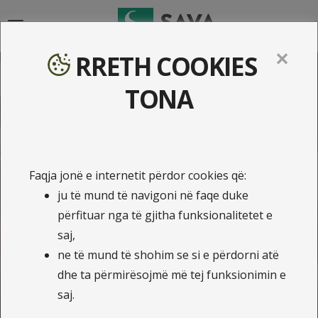
{{navigation}}
✕
RRETH COOKIES
Zgjedhja më e mençur për
TONA
një Jetë të sigurtë!
Faqja jonë e internetit përdor cookies që:
Kalkulo ofertën dhe blej online
ju të mund të navigoni në faqe duke
Sigurimi Klasik i Jetës
përfituar nga të gjitha funksionalitetet e
saj,
Sigurimi Miks i Jetës
ne të mund të shohim se si e përdorni atë
Sigurimi i Bursës Studimore
dhe ta përmirësojmë më tej funksionimin e
saj.
Sigurimi i Jetës në Grup