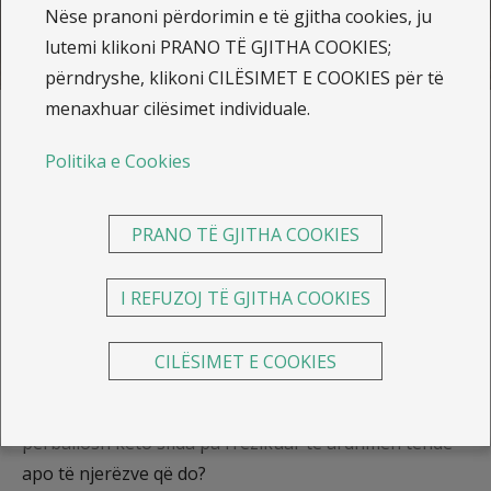
Sigurimi i Jetës me Mbulim për Sëmundjet e Rënda
Nëse pranoni përdorimin e të gjitha cookies, ju
lutemi klikoni PRANO TË GJITHA COOKIES;
Sigurimi i Jetës së debitorit
përndryshe, klikoni CILËSIMET E COOKIES për të
menaxhuar cilësimet individuale.
Blog
Politika e Cookies
Siguroje Jetën përmes
PRANO TË GJITHA COOKIES
produkteve të ILLYRIA Life!
I REFUZOJ TË GJITHA COOKIES
Jeta është e bukur, por shpesh edhe e
paparashikueshme. Një ditë po planifikon pushimet, e
CILËSIMET E COOKIES
ditën tjetër përballesh me një krizë shëndetësore apo
financiare. A ke menduar ndonjëherë se si do t’i
përballosh këto sfida pa rrezikuar të ardhmen tënde
apo të njerëzve që do?