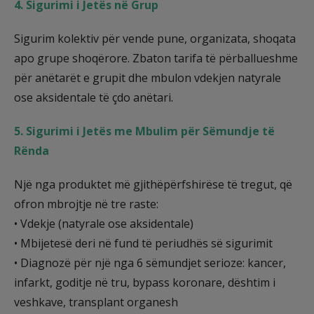
4. Sigurimi i Jetës në Grup
Sigurim kolektiv për vende pune, organizata, shoqata
apo grupe shoqërore. Zbaton tarifa të përballueshme
për anëtarët e grupit dhe mbulon vdekjen natyrale
ose aksidentale të çdo anëtari.
5. Sigurimi i Jetës me Mbulim për Sëmundje të
Rënda
Një nga produktet më gjithëpërfshirëse të tregut, që
ofron mbrojtje në tre raste:
• Vdekje (natyrale ose aksidentale)
• Mbijetesë deri në fund të periudhës së sigurimit
• Diagnozë për një nga 6 sëmundjet serioze: kancer,
infarkt, goditje në tru, bypass koronare, dështim i
veshkave, transplant organesh