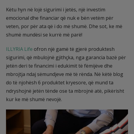
Këtu hyn në lojë sigurimi i jetës, një investim
emocional dhe financiar që nuk e bën vetëm për
veten, por për ata që i do më shumë. Dhe sot, ke më
shumë mundësi se kurrë më parë!
ILLYRIA Life
ofron një gamë të gjerë produktesh
sigurimi, që mbulojnë gjithçka, nga garancia bazë për
jetën deri te financimi i edukimit të fëmijëve dhe
mbrojtja ndaj sëmundjeve më të rënda. Në këtë blog
do të njohësh 6 produktet kryesore, që mund ta
ndryshojnë jetën tënde ose ta mbrojnë atë, pikërisht
kur ke më shumë nevojë.