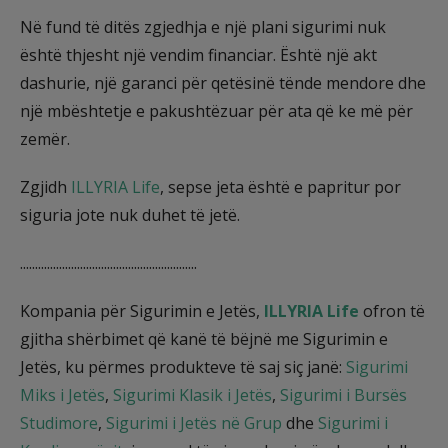
Në fund të ditës zgjedhja e një plani sigurimi nuk
është thjesht një vendim financiar. Është një akt
dashurie, një garanci për qetësinë tënde mendore dhe
një mbështetje e pakushtëzuar për ata që ke më për
zemër.
Zgjidh
ILLYRIA Life
, sepse jeta është e papritur por
siguria jote nuk duhet të jetë.
...........................................................
Kompania për Sigurimin e Jetës,
ILLYRIA Life
ofron të
gjitha shërbimet që kanë të bëjnë me Sigurimin e
Jetës, ku përmes produkteve të saj siç janë:
Sigurimi
Miks i Jetës
,
Sigurimi Klasik i Jetës
,
Sigurimi i Bursës
Studimore
,
Sigurimi i Jetës në Grup
dhe
Sigurimi i