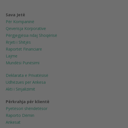
Sava Jetë
Për Kompaninë
Qeverisja Korporative
Përgjegjësia ndaj Shoqërisë
Rrjeti i Shitjës
Raportet Financiare
Lajme
Mundësi Punësimi
Deklarata e Privatësisë
Udhëzues per Ankesa
Akti i Sinjalizimit
Përkrahja për klientë
Pyetësori shëndetësor
Raporto Dëmin
Ankesat