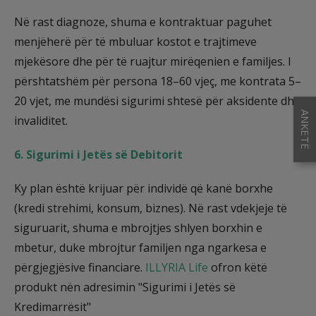
Në rast diagnoze, shuma e kontraktuar paguhet
menjëherë për të mbuluar kostot e trajtimeve
mjekësore dhe për të ruajtur mirëqenien e familjes. I
përshtatshëm për persona 18–60 vjeç, me kontrata 5–
20 vjet, me mundësi sigurimi shtesë për aksidente dhe
ANKETË
invaliditet.
6. Sigurimi i Jetës së Debitorit
Ky plan është krijuar për individë që kanë borxhe
(kredi strehimi, konsum, biznes). Në rast vdekjeje të
siguruarit, shuma e mbrojtjes shlyen borxhin e
mbetur, duke mbrojtur familjen nga ngarkesa e
përgjegjësive financiare.
ILLYRIA Life
ofron këtë
produkt nën adresimin "Sigurimi i Jetës së
Kredimarrësit"