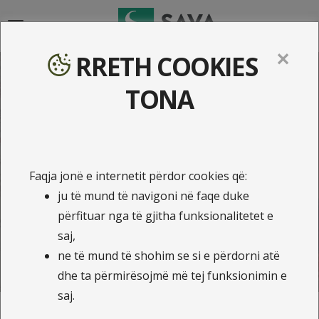
{{navigation}}
✕
RRETH COOKIES
Planifikimi i Bursave
TONA
Studimore në ILLYRIA Life!
Faqja jonë e internetit përdor cookies që:
Kalkulo ofertën dhe blej online
ju të mund të navigoni në faqe duke
Planifikim paraprak
përfituar nga të gjitha funksionalitetet e
saj,
Fond rezervë
ne të mund të shohim se si e përdorni atë
Mbështetje studentore
dhe ta përmirësojmë më tej funksionimin e
saj.