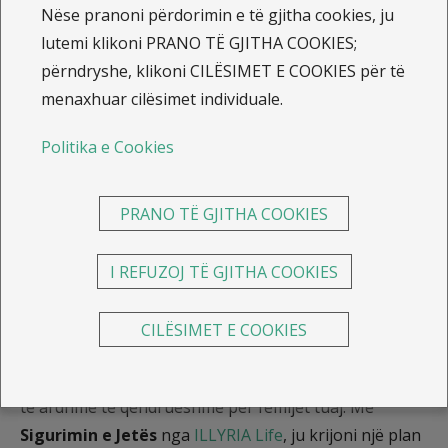
Nëse pranoni përdorimin e të gjitha cookies, ju
Blog
lutemi klikoni PRANO TË GJITHA COOKIES;
Sigurimi i Jetës nga ILLYRIA
përndryshe, klikoni CILËSIMET E COOKIES për të
menaxhuar cilësimet individuale.
Life lehtëson planifikimin e
Politika e Cookies
bursave studimore me
zgjidhje të qëndrueshme
PRANO TË GJITHA COOKIES
financiare!
I REFUZOJ TË GJITHA COOKIES
Në një botë ku edukimi është një nga investimet më të
rëndësishme për të ardhmen e fëmijëve, planifikimi
CILËSIMET E COOKIES
financiar bëhet kyç. Sigurimi i Jetës, është një mjet i
fuqishëm për të siguruar stabilitetin financiar dhe një
të ardhme të qëndrueshme për fëmijët tuaj. Me
Sigurimin e Jetës
nga
ILLYRIA Life
, ju krijoni një plan