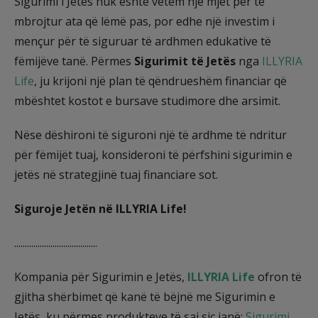
Sigurimi i Jetës nuk është vetëm një mjet për të
mbrojtur ata që lëmë pas, por edhe një investim i
mençur për të siguruar të ardhmen edukative të
fëmijëve tanë. Përmes
Sigurimit të Jetës
nga
ILLYRIA
Life
, ju krijoni një plan të qëndrueshëm financiar që
mbështet kostot e bursave studimore dhe arsimit.
Nëse dëshironi të siguroni një të ardhme të ndritur
për fëmijët tuaj, konsideroni të përfshini sigurimin e
jetës në strategjinë tuaj financiare sot.
Siguroje Jetën në ILLYRIA Life!
.......................................
Kompania për Sigurimin e Jetës,
ILLYRIA Life
ofron të
gjitha shërbimet që kanë të bëjnë me Sigurimin e
Jetës, ku përmes produkteve të saj siç janë:
Sigurimi