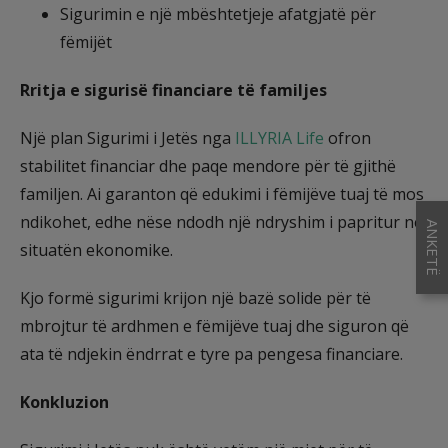
Sigurimin e një mbështetjeje afatgjatë për
fëmijët
Rritja e sigurisë financiare të familjes
Një plan Sigurimi i Jetës nga
ILLYRIA Life
ofron
stabilitet financiar dhe paqe mendore për të gjithë
familjen. Ai garanton që edukimi i fëmijëve tuaj të mos
ndikohet, edhe nëse ndodh një ndryshim i papritur në
ANKETË
situatën ekonomike.
Kjo formë sigurimi krijon një bazë solide për të
mbrojtur të ardhmen e fëmijëve tuaj dhe siguron që
ata të ndjekin ëndrrat e tyre pa pengesa financiare.
Konkluzion