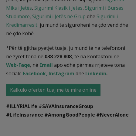
Miks i Jetës
,
Sigurimi Klasik i Jetës
,
Sigurimi i Bursës
Studimore
,
Sigurimi i Jetës në Grup
dhe
Sigurimi i
Kredimarrësit
, ju mund të siguroheni në çdo vend dhe
në çdo kohë.
*Për të gjitha pyetjet tuaja, ju mund të na telefononi
në zyret tona në
038 228 808,
të na kontaktoni në
Web-Faqe
, në
Email
apo edhe përmes rrjeteve tona
sociale
Facebook,
Instagram
dhe
Linkedin
.
Kalkulo ofertën tuaj më të mirë online
#ILLYRIALife #SAVAInsuranceGroup
#LifeInsurance #AmongGoodPeople #NeverAlone