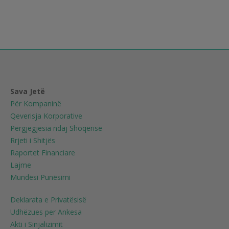
Sava Jetë
Për Kompaninë
Qeverisja Korporative
Përgjegjësia ndaj Shoqërisë
Rrjeti i Shitjës
Raportet Financiare
Lajme
Mundësi Punësimi
Deklarata e Privatësisë
Udhëzues per Ankesa
Akti i Sinjalizimit