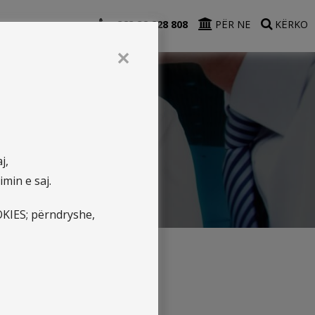
+383 38 228 808
PËR NE
KËRKO
✕
j,
min e saj.
OKIES; përndryshe,