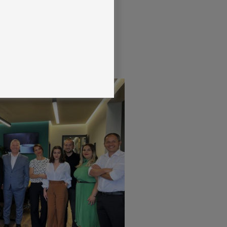
izatë. Motivimi i punonjësve