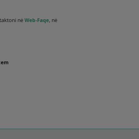
taktoni në
Web-Faqe
, në
etem