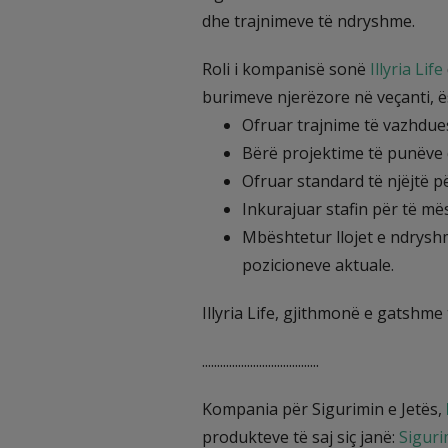
dhe trajnimeve të ndryshme.
Roli i kompanisë sonë
Illyria Life
burimeve njerëzore në veçanti, ës
Ofruar trajnime të vazhdue
Bërë projektime të punëve q
Ofruar standard të njëjtë p
Inkurajuar stafin për të mës
Mbështetur llojet e ndryshm
pozicioneve aktuale.
Illyria Life, gjithmonë e gatshme
.......................................
Kompania për Sigurimin e Jetës,
produkteve të saj siç janë:
Siguri