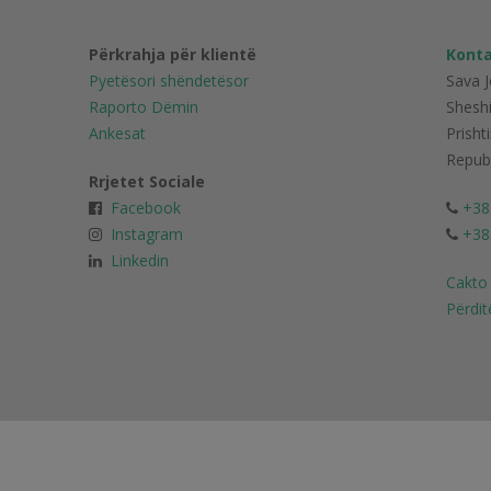
Përkrahja për klientë
Konta
Pyetësori shëndetësor
Sava 
Raporto Dëmin
Shesh
Ankesat
Prisht
Repub
Rrjetet Sociale
Facebook
+38
Instagram
+38
Linkedin
Cakto
Përdit