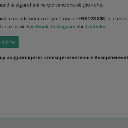
 mund të siguroheni në çdo vend dhe në çdo kohë.
mund të na telefononi në zyret tona në
038 228 808,
të na kon
tona sociale
Facebook,
Instagram
dhe
Linkedin
.
 online
roup #sigurimiijetes #mesnjerezvetemire #asnjeherev