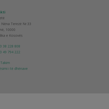
kti
Jetë
i Nëna Terezë Nr.33
inë, 10000
lika e Kosovës
3 38 228 808
3 49 794 222
 Takim
ësimi i të dhënave