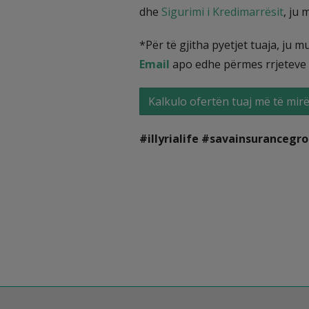
dhe
Sigurimi i Kredimarrësit
, ju
*Për të gjitha pyetjet tuaja, ju 
Email
apo edhe përmes rrjeteve 
Kalkulo ofertën tuaj më të mirë
#illyrialife #savainsuranceg