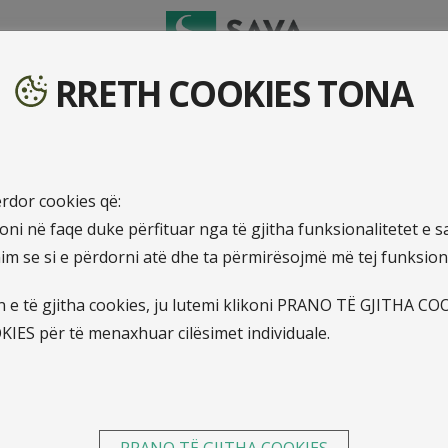
RRETH COOKIES TONA
re
ërdor cookies që:
oni në faqe duke përfituar nga të gjitha funksionalitetet e sa
m se si e përdorni atë dhe ta përmirësojmë më tej funksioni
 e të gjitha cookies, ju lutemi klikoni PRANO TË GJITHA CO
IES për të menaxhuar cilësimet individuale.
të mjet, është aset!
PRANO TË GJITHA COOKIES