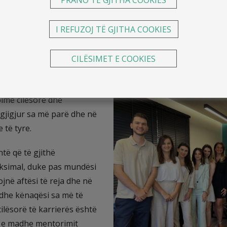
 kryesore të një kompanie.
I REFUZOJ TË GJITHA COOKIES
betet sfidë strategjike e secilit menaxhment të secilës organ
CILËSIMET E COOKIES
isë dhe kualitetin e dhënies së shërbimeve.
ësohet vetëm nga punonjës
bime cilësore dhe
rgjigjur sa më parë dhe në
 të tyre.
të që të gjithë
aksimal, duke pas mundësi
tojnë aftësi të reja dhe në
 dhe kënaqësi sa më të
ilësorë të karrierës është
si e madhe mentorimit