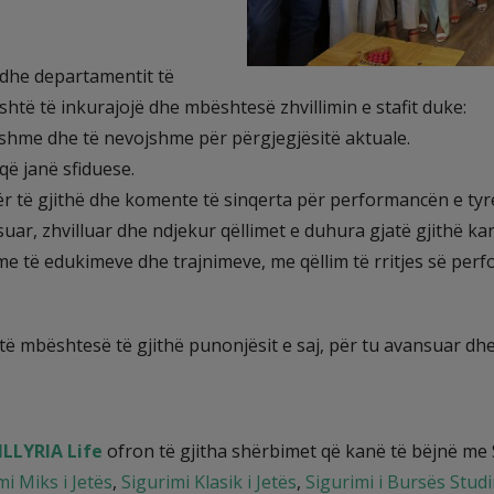
dhe departamentit të
htë të inkurajojë dhe mbështesë zhvillimin e stafit duke:
shme dhe të nevojshme për përgjegjësitë aktuale.
ë janë sfiduese.
ër të gjithë dhe komente të sinqerta për performancën e tyr
uar, zhvilluar dhe ndjekur qëllimet e duhura gjatë gjithë kar
e të edukimeve dhe trajnimeve, me qëllim të rritjes së perf
 të mbështesë të gjithë punonjësit e saj, për tu avansuar dhe 
ILLYRIA Life
ofron të gjitha shërbimet që kanë të bëjnë me 
mi Miks i Jetës
,
Sigurimi Klasik i Jetës
,
Sigurimi i Bursës Stud