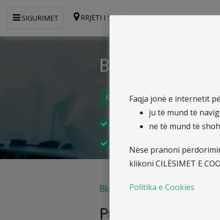
RRJETI I SHITJËS
SIGURIMET
Burime njerëzo
Faqja jonë e internetit p
Kalkulo ofertën dhe blej online
ju të mund të navig
Mbështetje të Punonjësve
ne të mund të shohi
Trajnim dhe Zhvillim
Nëse pranoni përdorimin
klikoni CILËSIMET E COOK
Politika e Cookies
Blog
Punonjësi nuk ësh