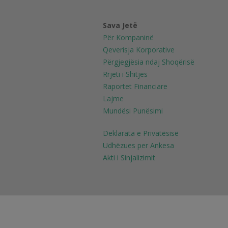
Sava Jetë
Për Kompaninë
Qeverisja Korporative
Përgjegjësia ndaj Shoqërisë
Rrjeti i Shitjës
Raportet Financiare
Lajme
Mundësi Punësimi
Deklarata e Privatësisë
Udhëzues per Ankesa
Akti i Sinjalizimit