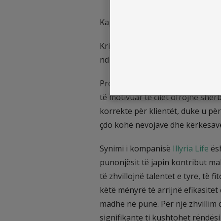
Kapitali njerëzor paraqet pjesën
Krijimi i kulturës organizative m
ndikon në përformancën e kompan
Projekti “Klienti në Qendër” jet
të motivuar të cilët ofrojnë shër
korrekte për klientët, duke u pë
çdo kohë nevojave dhe kërkesave
Synimi i kompanisë
Illyria Life
ësh
punonjësit të japin kontribut m
të zhvillojnë talentet e tyre, të fi
këtë mënyrë të arrijnë efikasitet
madhe në punë. Për një zhvillim c
signifikante ti kushtohet rëndë