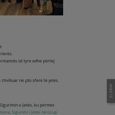
e.
rierës.
ormancës së tyre edhe përtej
zhvilluar në çdo sferë të jetës.
ANKETË
Sigurimin e Jetës, ku përmes
imore
,
Sigurimi i Jetës në Grup